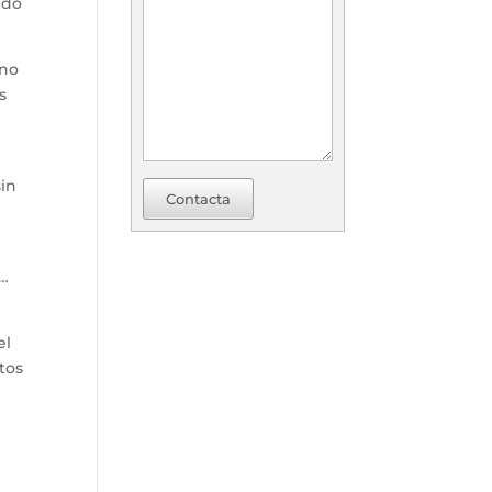
ido
 no
s
sin
Contacta
o…
el
tos
n