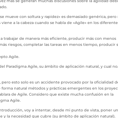
vez más se generan muchas discusiones sobre la agilidad deb
ado.
ue se mueve con soltura y rapidez» es demasiado genérica, pero
viene a la cabeza cuando se habla de «Agile» en los diferente
se a trabajar de manera más eficiente, producir más con menos
 más riesgos, completar las tareas en menos tiempo, producir 
pto Agile.
el Paradigma Agile, su ámbito de aplicación natural, y cual n
, pero esto solo es un accidente provocado por la oficialidad d
forma natural métodos y prácticas emergentes en los proyec
hablara de Agile. Considero que existe mucha confusión en la
igma Agile.
introducción, voy a intentar, desde mi punto de vista, poner u
le y la necesidad que cubre (su ámbito de aplicación natural).