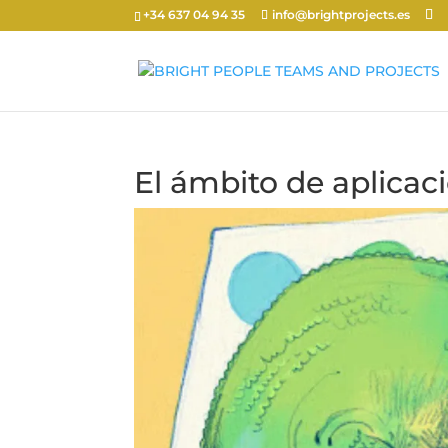
+34 637 04 94 35
info@brightprojects.es
El ámbito de aplicac