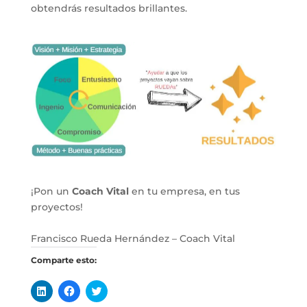
obtendrás resultados brillantes.
¡Pon un
Coach Vital
en tu empresa, en tus
proyectos!
Francisco Rueda Hernández – Coach Vital
Comparte esto:
H
H
H
a
a
a